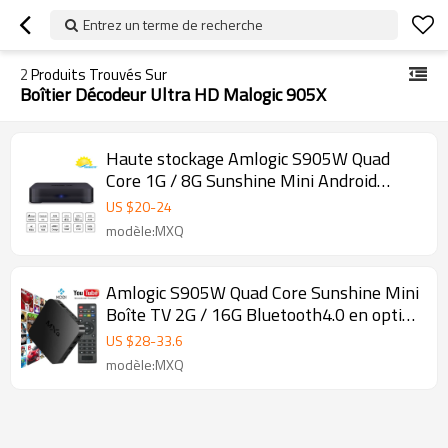
Entrez un terme de recherche
2
Produits Trouvés Sur
Boîtier Décodeur Ultra HD Malogic 905X
Haute stockage Amlogic S905W Quad
Core 1G / 8G Sunshine Mini Android
Smart TV Box Bluetooth4.0 en option
US $
20
-
24
modèle:MXQ
Amlogic S905W Quad Core Sunshine Mini
Boîte TV 2G / 16G Bluetooth4.0 en option
Smart TV Android Box
US $
28
-
33.6
modèle:MXQ