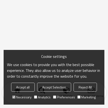
Cookie settings
We use cookies to provide you with the best possible
experience. They also allow us to analyze user behavior in
order to constantly improve the website for you.
Accept all
Accept Selection
Reject All
Accueil
chercher
catégorie
Envoyer une demand
Necessary
Analytics
Preferences
Marketing