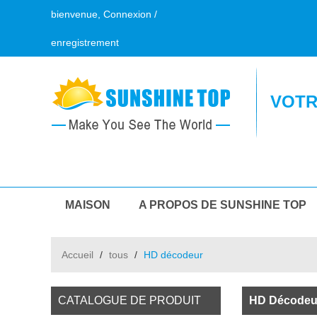
bienvenue,
Connexion
/
enregistrement
VOTR
MAISON
A PROPOS DE SUNSHINE TOP
CONTACTEZ NOUS
Accueil
/
tous
/
HD décodeur
CATALOGUE DE PRODUIT
HD Décodeu