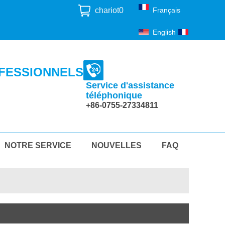
chariot
0
Français
English
Français
FESSIONNELS
Service d'assistance
téléphonique
+86-0755-27334811
NOTRE SERVICE
NOUVELLES
FAQ