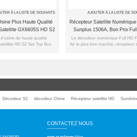
UTER À LA LISTE DE SOUHAITS
AJOUTER À LA LISTE DE S
Usine Plus Haute Qualité
Récepteur Satellite Numérique
Satellite GX6605S HD S2
Sunplus 1506A, Bon Prix Ful
Décodeur
Gratuit À Décodeur
 d'usine de haute qualité
Le décodeur numérique Full HD F
satellite HD S2 Set Top Box
Air le plus bon marché, récepteur sa
numérique haut de gamme Sun
1506A
Décodeur S2
décodeur Chine
Récepteur satellite HD
Sunshin
CONTACTEZ NOUS