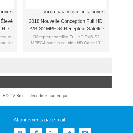
OUHAITS
AJOUTER À LA LISTE DE SOUHAITS
 Élevé
2018 Nouvelle Conception Full HD
l HD
DVB-S2 MPEG4 Récepteur Satellite
Décodeur
ree to
Récepteur satellite Full HD DVB-S2
tellite
MPEG4 avec la solution HD Cable IR
plus
Capteur Set Top Box
e HD TV Box
décodeur numérique
Abonnements par e-mail