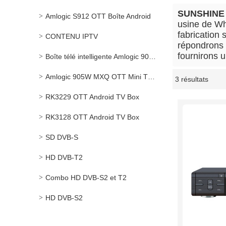
SUNSHINE
Amlogic S912 OTT Boîte Android
usine de W
fabrication 
CONTENU IPTV
répondrons 
fournirons u
Boîte télé intelligente Amlogic 905X OTT
Amlogic 905W MXQ OTT Mini TV Box
3 résultats
vitrine
RK3229 OTT Android TV Box
RK3128 OTT Android TV Box
SD DVB-S
HD DVB-T2
Combo HD DVB-S2 et T2
HD DVB-S2