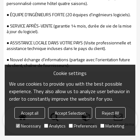
personnalisé comme hôtel quatre saisons).
● ÉQUIPE D'INGÉNIEURS FORTE (20 équipes d'ingénieurs logiciels).
● SERVICE APRÈS-VENTE (garantie 14 mois, durée de vie de la mise
à jour du logiciel).
● ASSISTANCE LOCALE DANS VOTRE PAYS (Visite professionnelle et
assistance technique incluses dans le pays du client).
● Nouvel échange d'informations (partage avec l'orientation future
du client, chaîne de fournisseurs).
Cookie settings
We use cookies to provide you with the best possible
experience. They also allow us to analyze user behavior in
order to constantly improve the website for you.
Accept all
Accept Selection
Reject All
Accueil
chercher
catégorie
Envoyer une demand
Necessary
Analytics
Preferences
Marketing