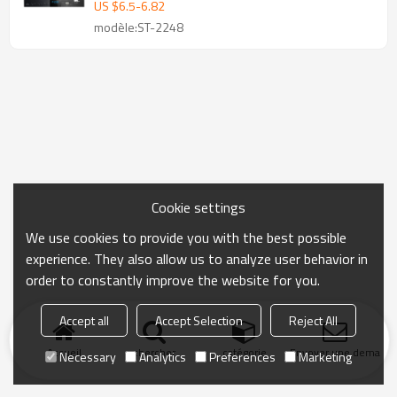
Box
US $
6.5
-
6.82
modèle:ST-2248
Cookie settings
We use cookies to provide you with the best possible
experience. They also allow us to analyze user behavior in
order to constantly improve the website for you.
Accept all
Accept Selection
Reject All
Accueil
chercher
catégorie
Envoyer une demand
Necessary
Analytics
Preferences
Marketing