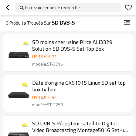
Entrez un terme de recherche
SD DVB-S
3
Produits Trouvés Sur
SD moins cher usine Pirce ALI3329
Solution SD DVS-S Set Top Box
US $
6.5
-
6.82
modèle:ST-3015
Date d'origine GX6101S Linux SD set top
box tv box
US $
6.5
-
6.82
modèle:ST-2258
SD DVB-S Récepteur satellite Digital
Video Broadcasting Montage5016 Set-up