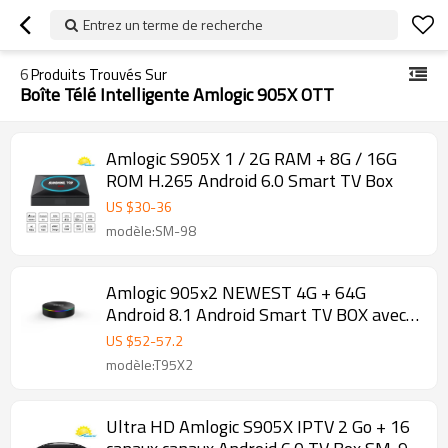
Entrez un terme de recherche
6
Produits Trouvés Sur
Boîte Télé Intelligente Amlogic 905X OTT
Amlogic S905X 1 / 2G RAM + 8G / 16G
ROM H.265 Android 6.0 Smart TV Box
US $
30
-
36
modèle:SM-98
Amlogic 905x2 NEWEST 4G + 64G
Android 8.1 Android Smart TV BOX avec
Bluetooth 4.0, Double Android tv box
US $
52
-
57.2
Fabricants et fournisseurs
modèle:T95X2
Ultra HD Amlogic S905X IPTV 2 Go + 16