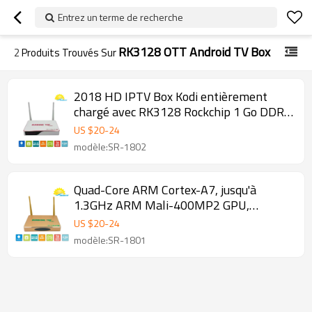
Entrez un terme de recherche
RK3128 OTT Android TV Box
2
Produits Trouvés Sur
2018 HD IPTV Box Kodi entièrement
chargé avec RK3128 Rockchip 1 Go DDR3
et 8 Go NAND FLASH Android set tv box
US $
20
-
24
modèle:SR-1802
Quad-Core ARM Cortex-A7, jusqu'à
1.3GHz ARM Mali-400MP2 GPU,
soutenir OpenGL ES1.1 / 2.0 SR-1801
US $
20
-
24
boîte android
modèle:SR-1801