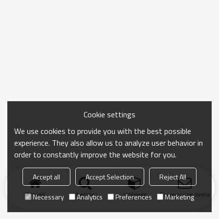
Cookie settings
We use cookies to provide you with the best possible
experience. They also allow us to analyze user behavior in
order to constantly improve the website for you.
Accept all
Accept Selection
Reject All
Accueil
chercher
catégorie
Envoyer une demand
Necessary
Analytics
Preferences
Marketing