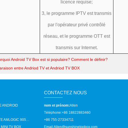
licence requise;
3, le programme IPTV est transmis
par l'opérateur privé contrôlé
réseau, et le programme OTT est
transmis sur Internet.
rquoi Android TV Box est si populaire? Comment le définir?
raison entre Andriod TV et Andriod TV BOX
CONTACTEZ NOUS
TE ANDROID
nom et prénom:
Allen
Téléphone:
+86 18822883460
BOÎTE TÉLÉ INTELLIGENTE AMLOGIC 905X OTT
+86 755-27334711
MINI TV BOX
Email:
Allen@sunshinetopbox.com