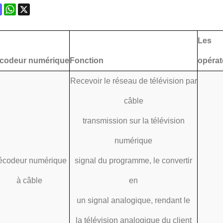
ok
terest
Mastodon
WhatsApp
X
Les
codeur numérique
Fonction
opérat
Recevoir le réseau de télévision par
câble
transmission sur la télévision
numérique
écodeur numérique
signal du programme, le convertir
à câble
en
un signal analogique, rendant le
la télévision analogique du client