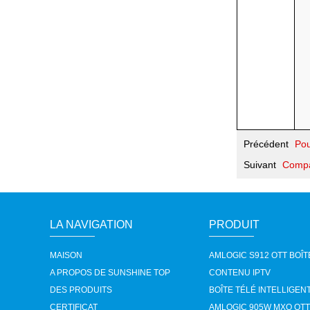
Précédent
Pou
Suivant
Compa
LA NAVIGATION
PRODUIT
MAISON
AMLOGIC S912 OTT BOÎ
A PROPOS DE SUNSHINE TOP
CONTENU IPTV
DES PRODUITS
CERTIFICAT
AMLOGIC 905W MXQ OTT 