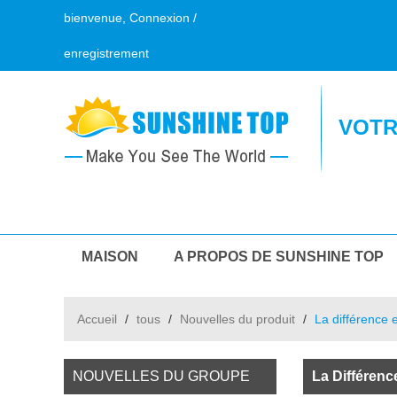
bienvenue,
Connexion
/
enregistrement
VOTR
MAISON
A PROPOS DE SUNSHINE TOP
CONTACTEZ NOUS
Accueil
/
tous
/
Nouvelles du produit
/
La différence 
NOUVELLES DU GROUPE
La Différen