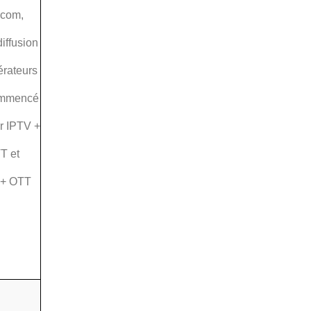
ecom,
iffusion
érateurs
ommencé
r IPTV +
T et
+ OTT