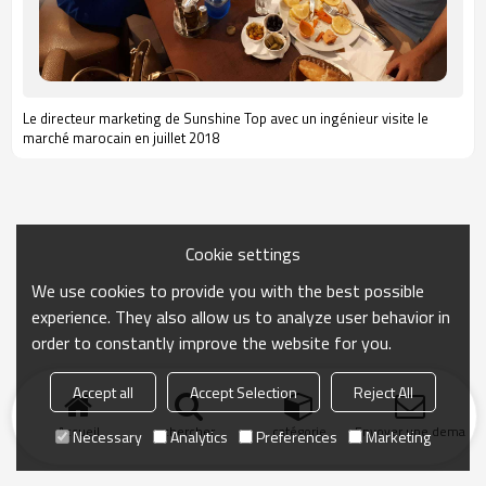
Le directeur marketing de Sunshine Top avec un ingénieur visite le
marché marocain en juillet 2018
Cookie settings
We use cookies to provide you with the best possible
experience. They also allow us to analyze user behavior in
order to constantly improve the website for you.
Accept all
Accept Selection
Reject All
Accueil
chercher
catégorie
Envoyer une demand
Necessary
Analytics
Preferences
Marketing