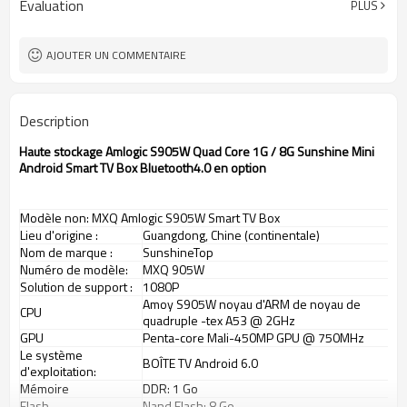
Évaluation
PLUS
20 ~ 30 jours
Heure de livraison
Shenzhen
Port FOB
AJOUTER UN COMMENTAIRE
Description
Haute stockage Amlogic S905W Quad Core 1G / 8G Sunshine Mini
Android Smart TV Box Bluetooth4.0 en option
Modèle non: MXQ Amlogic S905W Smart TV Box
Lieu d'origine
:
Guangdong, Chine (continentale)
Nom de marque
:
SunshineTop
Numéro
de
modèle:
MXQ 905W
Solution de support
:
1080P
Amoy S905W noyau d'ARM de noyau de
CPU
quadruple -tex A53 @ 2GHz
GPU
Penta-core Mali-450MP GPU @ 750MHz
Le système
BOÎTE TV Android 6.0
d'exploitation:
Mémoire
DDR: 1 Go
Flash
Nand Flash: 8 Go