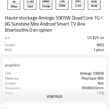
Haute stockage Amlogic S905W Quad Core 1G /
8G Sunshine Mini Android Smart TV Box
Bluetooth4.0 en option
US $
20
-
24
prix
MXQ
modèle
1 piece
MOQ
propriété
Amlogic S905W
CPU
Plastique ABS
Matériaux
Noir
Couleur
89X80X20mm
Dimension
120g
Poids
VOIR PLUS
100000 pcs
20Gp Qualité
USD10 ~ USD35
Prix ​​unitaire
CKD, SKD, CBU
Manière d'expédition